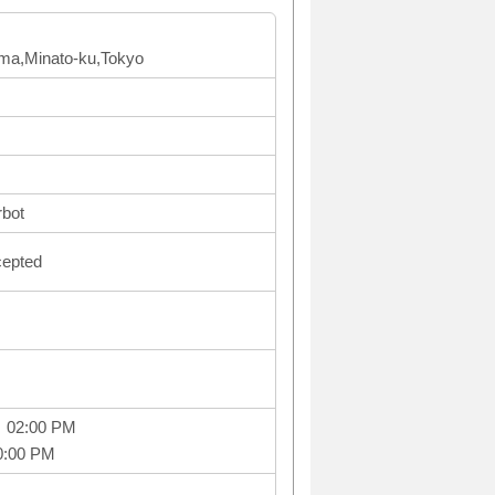
ma,Minato-ku,Tokyo
rbot
cepted
～ 02:00 PM
0:00 PM