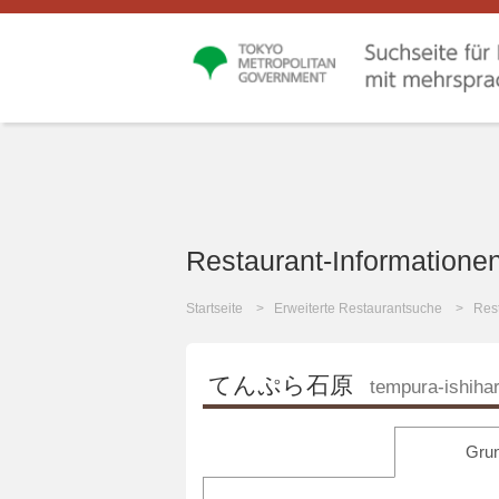
Restaurant-Informatione
Startseite
Erweiterte Restaurantsuche
Rest
てんぷら石原
tempura-ishiha
Grun