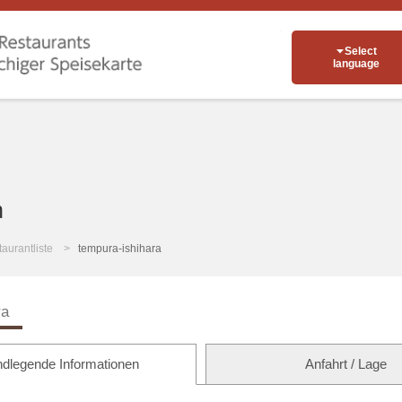
Select
language
n
aurantliste
tempura-ishihara
ra
dlegende Informationen
Anfahrt / Lage