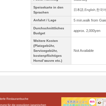
Speisekarte in den
日本語,English,한
Sprachen
5 min.walk from Gai
Anfahrt / Lage
Durchschnittliches
approx. 2,000yen
Budget
Weitere Kosten
(Platzgebühr,
Not Available
Servicegebühr,
kostenpflichtiges
Horsd’œuvre etc.)
terte Restaurantsuche
hrung für die populären japanischen