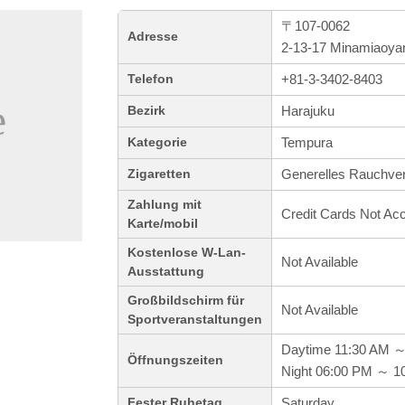
〒107-0062
Adresse
2-13-17 Minamiaoya
+81-3-3402-8403
Telefon
Harajuku
Bezirk
Tempura
Kategorie
Generelles Rauchve
Zigaretten
Zahlung mit
Credit Cards Not Ac
Karte/mobil
Kostenlose W-Lan-
Not Available
Ausstattung
Großbildschirm für
Not Available
Sportveranstaltungen
Daytime 11:30 AM 
Öffnungszeiten
Night 06:00 PM ～ 1
Saturday
Fester Ruhetag