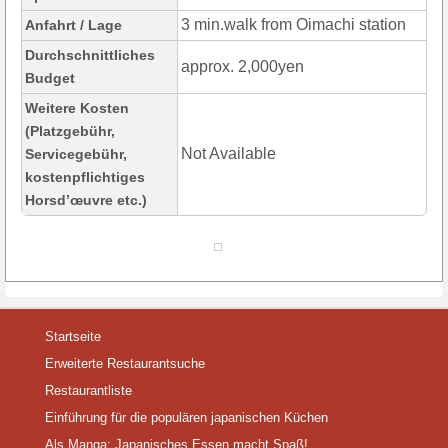
3 min.walk from Oimachi station
Anfahrt / Lage
Durchschnittliches
approx. 2,000yen
Budget
Weitere Kosten
(Platzgebühr,
Not Available
Servicegebühr,
kostenpflichtiges
Horsd’œuvre etc.)
Startseite
Erweiterte Restaurantsuche
Restaurantliste
Einführung für die populären japanischen Küchen
Als Manga: Japanisches Essen macht Spaß!