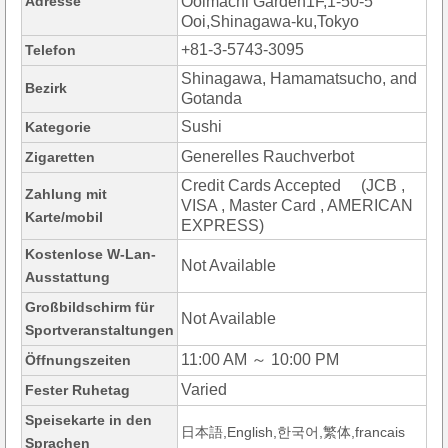
Adresse
Ooimachi Garden1F,1-50-5
Ooi,Shinagawa-ku,Tokyo
+81-3-5743-3095
Telefon
Shinagawa, Hamamatsucho, and
Bezirk
Gotanda
Sushi
Kategorie
Generelles Rauchverbot
Zigaretten
Credit Cards Accepted (JCB ,
Zahlung mit
VISA , Master Card , AMERICAN
Karte/mobil
EXPRESS)
Kostenlose W-Lan-
Not Available
Ausstattung
Großbildschirm für
Not Available
Sportveranstaltungen
11:00 AM ～ 10:00 PM
Öffnungszeiten
Varied
Fester Ruhetag
Speisekarte in den
日本語,English,한국어,繁体,francais
Sprachen