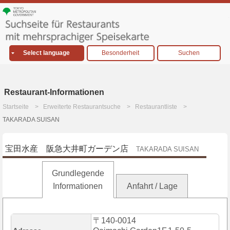
Select language
Besonderheit
Suchen
Restaurant-Informationen
Startseite
Erweiterte Restaurantsuche
Restaurantliste
TAKARADA SUISAN
宝田水産 阪急大井町ガーデン店
TAKARADA SUISAN
Grundlegende
Informationen
Anfahrt / Lage
〒140-0014