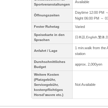
Available
Sportveranstaltungen
Daytime 12:00 PM 
Öffnungszeiten
Night 06:00 PM ～ 0
Varied
Fester Ruhetag
Speisekarte in den
日本語,English,繁体,De
Sprachen
1 min.walk from the
Anfahrt / Lage
station
Durchschnittliches
approx. 2,000yen
Budget
Weitere Kosten
(Platzgebühr,
Not Available
Servicegebühr,
kostenpflichtiges
Horsd’œuvre etc.)