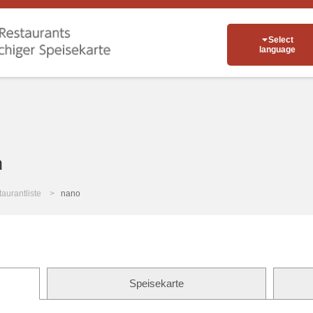
Select
language
n
aurantliste
nano
Speisekarte