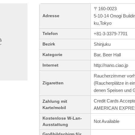
〒160-0023
5-10-14 Onogi Buildi
Adresse
ku,Tokyo
+81-3-3379-7701
Telefon
Shinjuku
Bezirk
Bar, Beer Hall
Kategorie
http://nano.ciao.jp
Internet
Raucherzimmer vor
(Raucherplätze in e
Zigaretten
denen Speisen und Ge
Credit Cards Accept
Zahlung mit
Karte/mobil
AMERICAN EXPRESS 
Kostenlose W-Lan-
Not Available
Ausstattung
Großbildschirm für