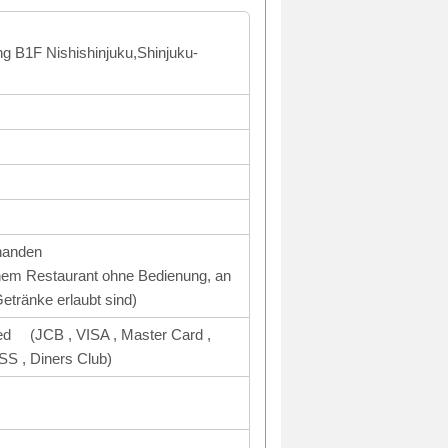
ng B1F Nishishinjuku,Shinjuku-
handen
inem Restaurant ohne Bedienung, an
tränke erlaubt sind)
ed (JCB , VISA , Master Card ,
, Diners Club)