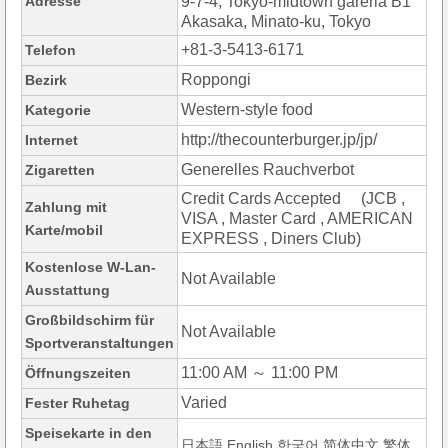
Adresse
9-7-4, Tokyo-midtown gareria B1
Akasaka, Minato-ku, Tokyo
+81-3-5413-6171
Telefon
Roppongi
Bezirk
Western-style food
Kategorie
http://thecounterburger.jp/jp/
Internet
Generelles Rauchverbot
Zigaretten
Credit Cards Accepted (JCB ,
Zahlung mit
VISA , Master Card , AMERICAN
Karte/mobil
EXPRESS , Diners Club)
Kostenlose W-Lan-
Not Available
Ausstattung
Großbildschirm für
Not Available
Sportveranstaltungen
11:00 AM ～ 11:00 PM
Öffnungszeiten
Varied
Fester Ruhetag
Speisekarte in den
日本語,English,한국어,简体中文,繁体