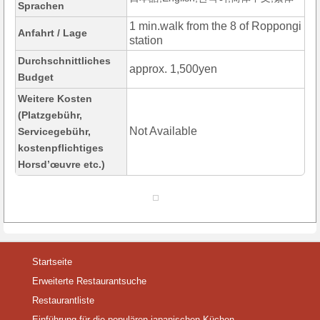
Sprachen
1 min.walk from the 8 of Roppongi
Anfahrt / Lage
station
Durchschnittliches
approx. 1,500yen
Budget
Weitere Kosten
(Platzgebühr,
Not Available
Servicegebühr,
kostenpflichtiges
Horsd’œuvre etc.)
Startseite
Erweiterte Restaurantsuche
Restaurantliste
Einführung für die populären japanischen Küchen