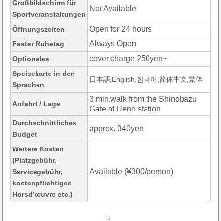
Großbildschirm für
Not Available
Sportveranstaltungen
Open for 24 hours
Öffnungszeiten
Always Open
Fester Ruhetag
cover charge 250yen~
Optionales
Speisekarte in den
日本語,English,한국어,简体中文,繁体
Sprachen
3 min.walk from the Shinobazu
Anfahrt / Lage
Gate of Ueno station
Durchschnittliches
approx. 340yen
Budget
Weitere Kosten
(Platzgebühr,
Available (¥300/person)
Servicegebühr,
kostenpflichtiges
Horsd’œuvre etc.)