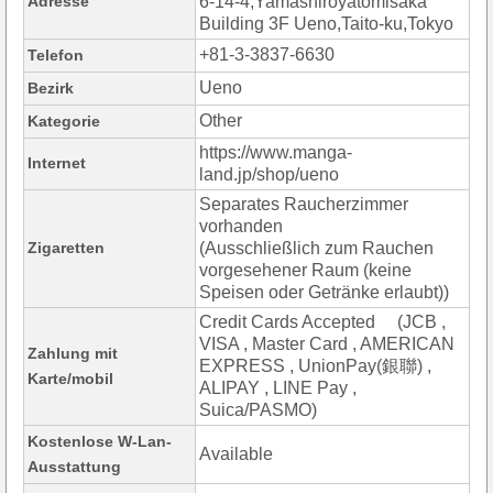
Adresse
6-14-4,Yamashiroyatomisaka
Building 3F Ueno,Taito-ku,Tokyo
+81-3-3837-6630
Telefon
Ueno
Bezirk
Other
Kategorie
https://www.manga-
Internet
land.jp/shop/ueno
Separates Raucherzimmer
vorhanden
Zigaretten
(Ausschließlich zum Rauchen
vorgesehener Raum (keine
Speisen oder Getränke erlaubt))
Credit Cards Accepted (JCB ,
VISA , Master Card , AMERICAN
Zahlung mit
EXPRESS , UnionPay(銀聯) ,
Karte/mobil
ALIPAY , LINE Pay ,
Suica/PASMO)
Kostenlose W-Lan-
Available
Ausstattung