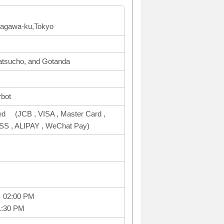
nagawa-ku,Tokyo
tsucho, and Gotanda
rbot
ed (JCB , VISA , Master Card ,
 , ALIPAY , WeChat Pay)
～ 02:00 PM
1:30 PM