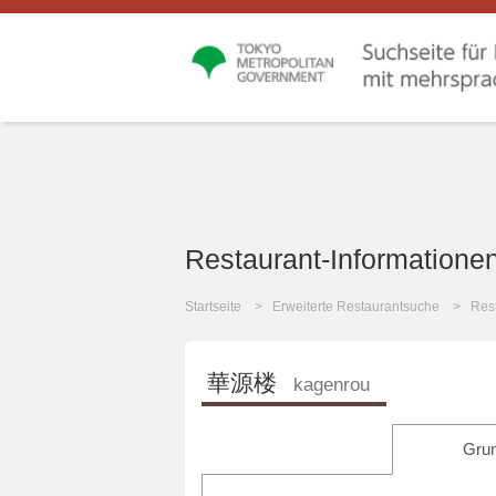
Restaurant-Informatione
Startseite
Erweiterte Restaurantsuche
Rest
華源楼
kagenrou
Grun