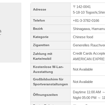
〒142-0041
Adresse
5-18-10 Togoshi,Shi
+81-3-3782-0166
Telefon
Shinagawa, Hamama
Bezirk
Chinese food
Kategorie
Generelles Rauchve
Zigaretten
Credit Cards Accept
Zahlung mit
Karte/mobil
AMERICAN EXPRESS
Kostenlose W-Lan-
Not Available
Ausstattung
Großbildschirm für
Not Available
Sportveranstaltungen
Daytime 11:00 AM 
Öffnungszeiten
Night 05:00 PM ～ 1