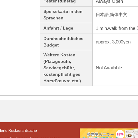
Always Open
Fester Ruhetag
Speisekarte in den
日本語,简体中文
Sprachen
1 min.walk from the 
Anfahrt / Lage
Durchschnittliches
approx. 3,000yen
Budget
Weitere Kosten
(Platzgebühr,
Not Available
Servicegebühr,
kostenpflichtiges
Horsd’œuvre etc.)
terte Restaurantsuche