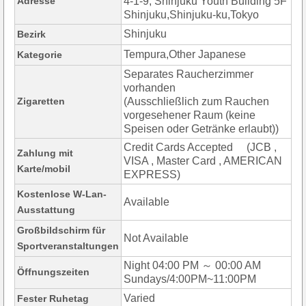
Adresse
4-1-9, Shinjuku Youth Building 5F
Shinjuku,Shinjuku-ku,Tokyo
Shinjuku
Bezirk
Tempura,Other Japanese
Kategorie
Separates Raucherzimmer
vorhanden
Zigaretten
(Ausschließlich zum Rauchen
vorgesehener Raum (keine
Speisen oder Getränke erlaubt))
Credit Cards Accepted (JCB ,
Zahlung mit
VISA , Master Card , AMERICAN
Karte/mobil
EXPRESS)
Kostenlose W-Lan-
Available
Ausstattung
Großbildschirm für
Not Available
Sportveranstaltungen
Night 04:00 PM ～ 00:00 AM
Öffnungszeiten
Sundays/4:00PM~11:00PM
Varied
Fester Ruhetag