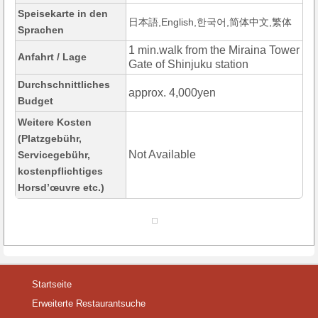
Speisekarte in den
日本語,English,한국어,简体中文,繁体
Sprachen
1 min.walk from the Miraina Tower
Anfahrt / Lage
Gate of Shinjuku station
Durchschnittliches
approx. 4,000yen
Budget
Weitere Kosten
(Platzgebühr,
Not Available
Servicegebühr,
kostenpflichtiges
Horsd’œuvre etc.)
Startseite
Erweiterte Restaurantsuche