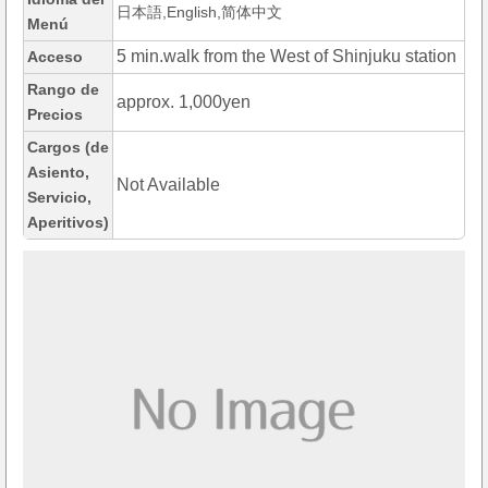
日本語,English,简体中文
Menú
5 min.walk from the West of Shinjuku station
Acceso
Rango de
approx. 1,000yen
Precios
Cargos (de
Asiento,
Not Available
Servicio,
Aperitivos)