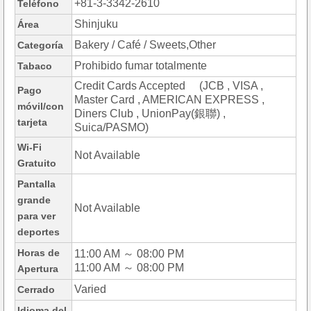
+81-3-3342-2610
Teléfono
Shinjuku
Área
Bakery / Café / Sweets,Other
Categoría
Prohibido fumar totalmente
Tabaco
Credit Cards Accepted (JCB , VISA ,
Pago
Master Card , AMERICAN EXPRESS ,
móvil/con
Diners Club , UnionPay(銀聯) ,
tarjeta
Suica/PASMO)
Wi-Fi
Not Available
Gratuito
Pantalla
grande
Not Available
para ver
deportes
Horas de
11:00 AM ～ 08:00 PM
11:00 AM ～ 08:00 PM
Apertura
Varied
Cerrado
Idioma del