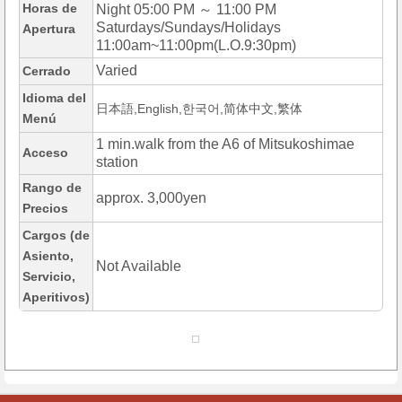
Horas de
Night 05:00 PM ～ 11:00 PM
Saturdays/Sundays/Holidays
Apertura
11:00am~11:00pm(L.O.9:30pm)
Varied
Cerrado
Idioma del
日本語,English,한국어,简体中文,繁体
Menú
1 min.walk from the A6 of Mitsukoshimae
Acceso
station
Rango de
approx. 3,000yen
Precios
Cargos (de
Asiento,
Not Available
Servicio,
Aperitivos)