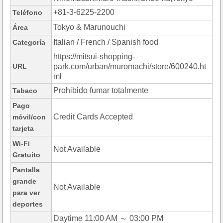
+81-3-6225-2200
Teléfono
Tokyo & Marunouchi
Área
Italian / French / Spanish food
Categoría
https://mitsui-shopping-
URL
park.com/urban/muromachi/store/600240.ht
ml
Prohibido fumar totalmente
Tabaco
Pago
Credit Cards Accepted
móvil/con
tarjeta
Wi-Fi
Not Available
Gratuito
Pantalla
grande
Not Available
para ver
deportes
Daytime 11:00 AM ～ 03:00 PM