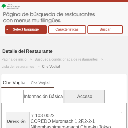
Select language
Características
Buscar
Detalle del Restaurante
Página de inicio
Búsqueda condicionada de restaurantes
Lista de restaurantes
Che Voglia!
Che Voglia!
Che Voglia!
Información Básica
Acceso
〒103-0022
Dirección
COREDO Muromachi1 2F,2-2-1
Nihombashimuro-machi,Chuo-ku,Tokyo