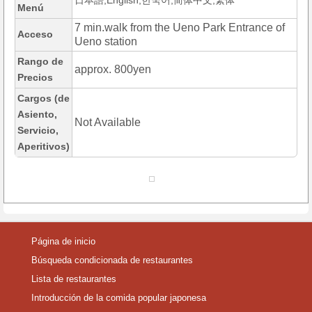
日本語,English,한국어,简体中文,繁体
Menú
7 min.walk from the Ueno Park Entrance of
Acceso
Ueno station
Rango de
approx. 800yen
Precios
Cargos (de
Asiento,
Not Available
Servicio,
Aperitivos)
Página de inicio
Búsqueda condicionada de restaurantes
Lista de restaurantes
Introducción de la comida popular japonesa