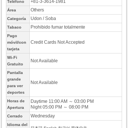
+81-3-3614-1981
Teléfono
Others
Área
Udon / Soba
Categoría
Prohibido fumar totalmente
Tabaco
Pago
Credit Cards Not Accepted
móvil/con
tarjeta
Wi-Fi
Not Available
Gratuito
Pantalla
grande
Not Available
para ver
deportes
Horas de
Daytime 11:00 AM ～ 03:00 PM
Night 05:00 PM ～ 08:00 PM
Apertura
Wednesday
Cerrado
Idioma del