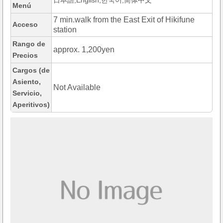
日本語,English,한국어,简体中文
Menú
7 min.walk from the East Exit of Hikifune
Acceso
station
Rango de
approx. 1,200yen
Precios
Cargos (de
Asiento,
Not Available
Servicio,
Aperitivos)