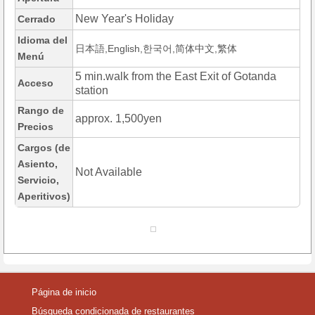
New Year's Holiday
Cerrado
Idioma del
日本語,English,한국어,简体中文,繁体
Menú
5 min.walk from the East Exit of Gotanda
Acceso
station
Rango de
approx. 1,500yen
Precios
Cargos (de
Asiento,
Not Available
Servicio,
Aperitivos)
Página de inicio
Búsqueda condicionada de restaurantes