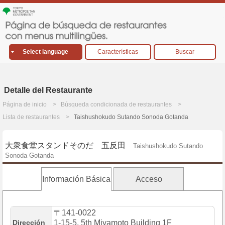
Select language
Características
Buscar
Detalle del Restaurante
Página de inicio
Búsqueda condicionada de restaurantes
Lista de restaurantes
Taishushokudo Sutando Sonoda Gotanda
大衆食堂スタンドそのだ 五反田
Taishushokudo Sutando
Sonoda Gotanda
Información Básica
Acceso
〒141-0022
Dirección
1-15-5, 5th Miyamoto Building 1F