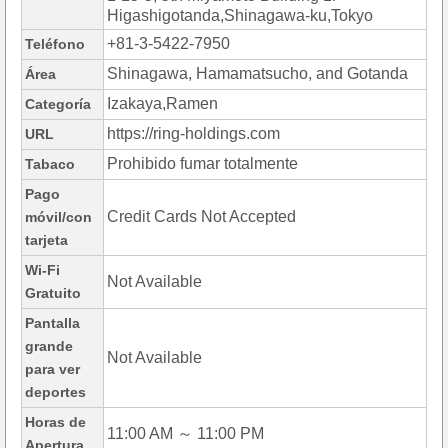
Higashigotanda,Shinagawa-ku,Tokyo
+81-3-5422-7950
Teléfono
Shinagawa, Hamamatsucho, and Gotanda
Área
Izakaya,Ramen
Categoría
https://ring-holdings.com
URL
Prohibido fumar totalmente
Tabaco
Pago
Credit Cards Not Accepted
móvil/con
tarjeta
Wi-Fi
Not Available
Gratuito
Pantalla
grande
Not Available
para ver
deportes
Horas de
11:00 AM ～ 11:00 PM
Apertura