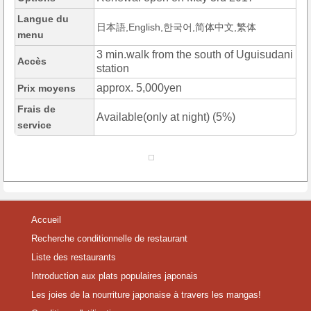
Langue du
日本語,English,한국어,简体中文,繁体
menu
3 min.walk from the south of Uguisudani
Accès
station
approx. 5,000yen
Prix moyens
Frais de
Available(only at night) (5%)
service
Accueil
Recherche conditionnelle de restaurant
Liste des restaurants
Introduction aux plats populaires japonais
Les joies de la nourriture japonaise à travers les mangas!