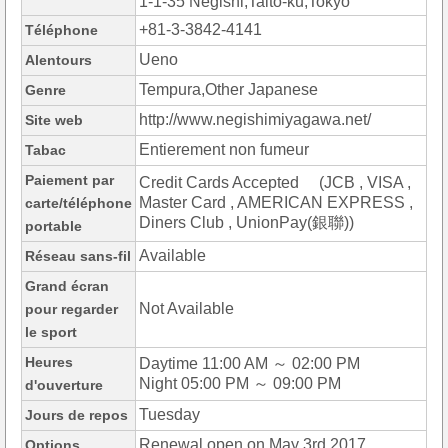
1-1-35 Negishi,Taito-ku,Tokyo
+81-3-3842-4141
Téléphone
Ueno
Alentours
Tempura,Other Japanese
Genre
http://www.negishimiyagawa.net/
Site web
Entierement non fumeur
Tabac
Paiement par
Credit Cards Accepted (JCB , VISA ,
Master Card , AMERICAN EXPRESS ,
carte/téléphone
Diners Club , UnionPay(銀聯))
portable
Available
Réseau sans-fil
Grand écran
Not Available
pour regarder
le sport
Heures
Daytime 11:00 AM ～ 02:00 PM
Night 05:00 PM ～ 09:00 PM
d'ouverture
Tuesday
Jours de repos
Renewal open on May 3rd 2017
Options