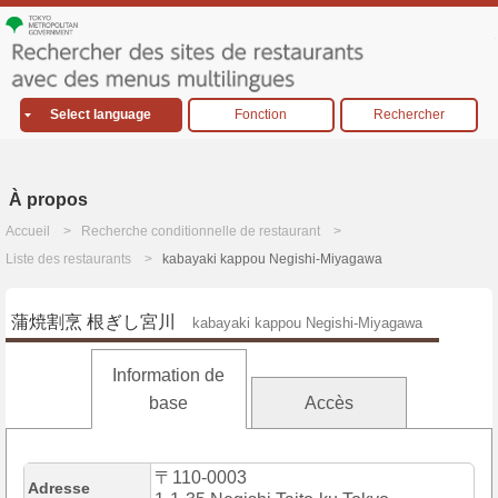
Select language
Fonction
Rechercher
À propos
Accueil
Recherche conditionnelle de restaurant
Liste des restaurants
kabayaki kappou Negishi-Miyagawa
蒲焼割烹 根ぎし宮川
kabayaki kappou Negishi-Miyagawa
Information de
base
Accès
〒110-0003
Adresse