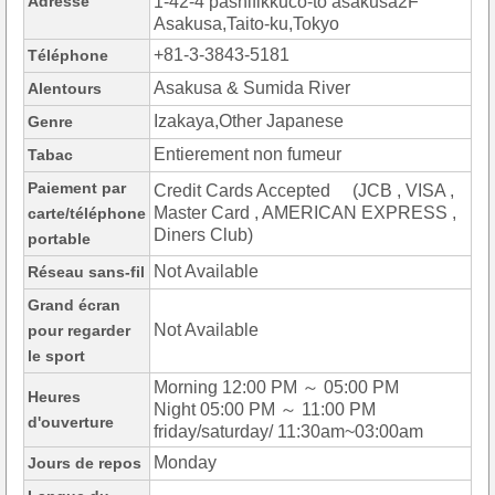
Adresse
1-42-4 pashifikkuco-to asakusa2F
Asakusa,Taito-ku,Tokyo
+81-3-3843-5181
Téléphone
Asakusa & Sumida River
Alentours
Izakaya,Other Japanese
Genre
Entierement non fumeur
Tabac
Paiement par
Credit Cards Accepted (JCB , VISA ,
Master Card , AMERICAN EXPRESS ,
carte/téléphone
Diners Club)
portable
Not Available
Réseau sans-fil
Grand écran
Not Available
pour regarder
le sport
Morning 12:00 PM ～ 05:00 PM
Heures
Night 05:00 PM ～ 11:00 PM
d'ouverture
friday/saturday/ 11:30am~03:00am
Monday
Jours de repos