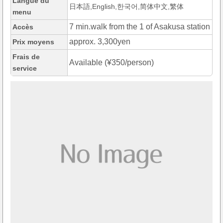
Langue du
日本語,English,한국어,简体中文,繁体
menu
7 min.walk from the 1 of Asakusa station
Accès
approx. 3,300yen
Prix moyens
Frais de
Available (¥350/person)
service