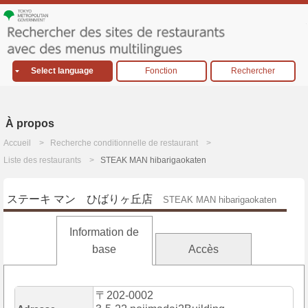
Select language
Fonction
Rechercher
À propos
Accueil
Recherche conditionnelle de restaurant
Liste des restaurants
STEAK MAN hibarigaokaten
ステーキ マン ひばりヶ丘店
STEAK MAN hibarigaokaten
Information de
base
Accès
〒202-0002