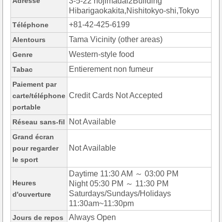
Adresse
3-5-22 nojimadai2Building
Hibarigaokakita,Nishitokyo-shi,Tokyo
+81-42-425-6199
Téléphone
Tama Vicinity (other areas)
Alentours
Western-style food
Genre
Entierement non fumeur
Tabac
Paiement par
Credit Cards Not Accepted
carte/téléphone
portable
Not Available
Réseau sans-fil
Grand écran
Not Available
pour regarder
le sport
Daytime 11:30 AM ～ 03:00 PM
Heures
Night 05:30 PM ～ 11:30 PM
Saturdays/Sundays/Holidays
d'ouverture
11:30am~11:30pm
Always Open
Jours de repos