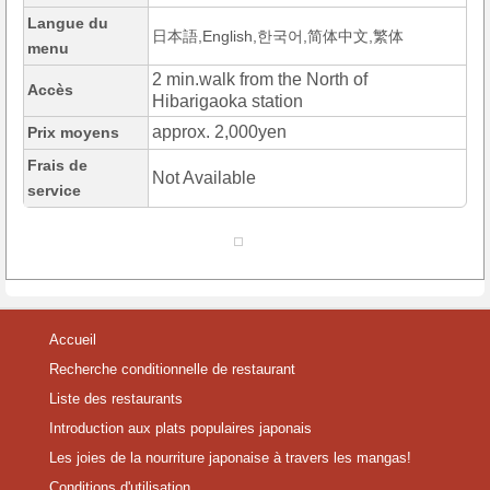
Langue du
日本語,English,한국어,简体中文,繁体
menu
2 min.walk from the North of
Accès
Hibarigaoka station
approx. 2,000yen
Prix moyens
Frais de
Not Available
service
Accueil
Recherche conditionnelle de restaurant
Liste des restaurants
Introduction aux plats populaires japonais
Les joies de la nourriture japonaise à travers les mangas!
Conditions d'utilisation