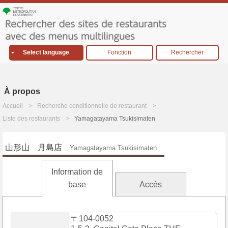
Select language
Fonction
Rechercher
À propos
Accueil
Recherche conditionnelle de restaurant
Liste des restaurants
Yamagatayama Tsukisimaten
山形山 月島店
Yamagatayama Tsukisimaten
Information de
base
Accès
〒104-0052