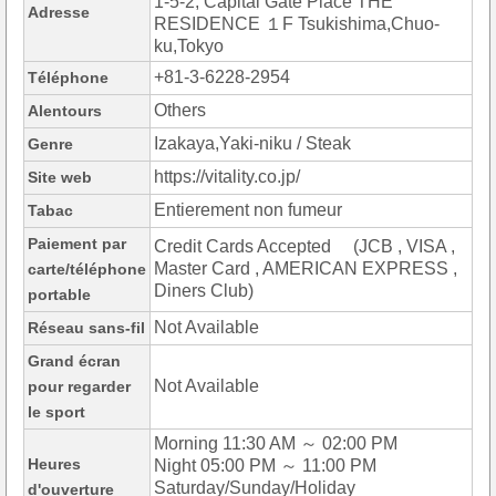
1-5-2, Capital Gate Place THE
Adresse
RESIDENCE １F Tsukishima,Chuo-
ku,Tokyo
+81-3-6228-2954
Téléphone
Others
Alentours
Izakaya,Yaki-niku / Steak
Genre
https://vitality.co.jp/
Site web
Entierement non fumeur
Tabac
Paiement par
Credit Cards Accepted (JCB , VISA ,
Master Card , AMERICAN EXPRESS ,
carte/téléphone
Diners Club)
portable
Not Available
Réseau sans-fil
Grand écran
Not Available
pour regarder
le sport
Morning 11:30 AM ～ 02:00 PM
Heures
Night 05:00 PM ～ 11:00 PM
Saturday/Sunday/Holiday
d'ouverture