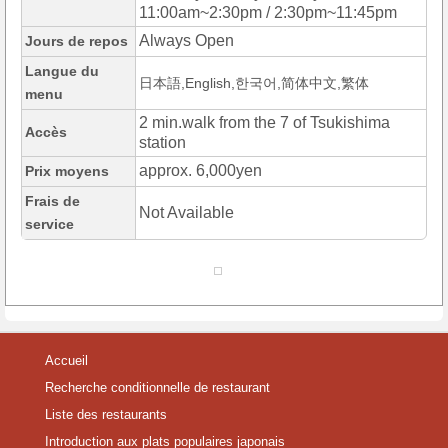
11:00am~2:30pm / 2:30pm~11:45pm
Always Open
Jours de repos
Langue du
日本語,English,한국어,简体中文,繁体
menu
2 min.walk from the 7 of Tsukishima
Accès
station
approx. 6,000yen
Prix moyens
Frais de
Not Available
service
Accueil
Recherche conditionnelle de restaurant
Liste des restaurants
Introduction aux plats populaires japonais