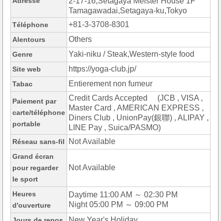
Adresse
2-17-16,Setagaya Meister House 1F
Tamagawadai,Setagaya-ku,Tokyo
+81-3-3708-8301
Téléphone
Others
Alentours
Yaki-niku / Steak,Western-style food
Genre
https://yoga-club.jp/
Site web
Entierement non fumeur
Tabac
Credit Cards Accepted (JCB , VISA ,
Paiement par
Master Card , AMERICAN EXPRESS ,
carte/téléphone
Diners Club , UnionPay(銀聯) , ALIPAY ,
portable
LINE Pay , Suica/PASMO)
Not Available
Réseau sans-fil
Grand écran
Not Available
pour regarder
le sport
Heures
Daytime 11:00 AM ～ 02:30 PM
Night 05:00 PM ～ 09:00 PM
d'ouverture
New Year's Holiday
Jours de repos