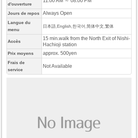
11:00 AM ～ 08:00 PM
d'ouverture
Always Open
Jours de repos
Langue du
日本語,English,한국어,简体中文,繁体
menu
15 min.walk from the North Exit of Nishi-
Accès
Hachioji station
approx. 500yen
Prix moyens
Frais de
Not Available
service