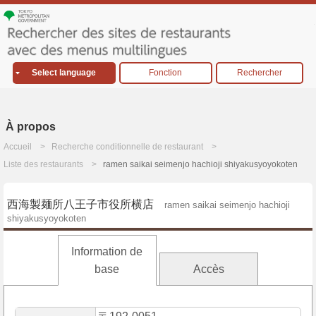
Select language
Fonction
Rechercher
À propos
Accueil
Recherche conditionnelle de restaurant
Liste des restaurants
ramen saikai seimenjo hachioji shiyakusyoyokoten
西海製麺所八王子市役所横店
ramen saikai seimenjo hachioji
shiyakusyoyokoten
Information de
base
Accès