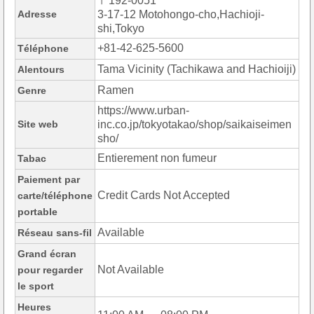
〒192-0051
Adresse
3-17-12 Motohongo-cho,Hachioji-
shi,Tokyo
+81-42-625-5600
Téléphone
Tama Vicinity (Tachikawa and Hachioiji)
Alentours
Ramen
Genre
https://www.urban-
Site web
inc.co.jp/tokyotakao/shop/saikaiseimen
sho/
Entierement non fumeur
Tabac
Paiement par
Credit Cards Not Accepted
carte/téléphone
portable
Available
Réseau sans-fil
Grand écran
Not Available
pour regarder
le sport
Heures