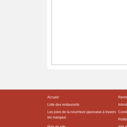
Accueil
Reche
Liste des restaurants
Intro
Les joies de la nourriture japonaise à travers
Condit
les mangas!
Politi
Plan du site
Site 