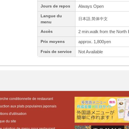
Always Open
Jours de repos
Langue du
日本語,简体中文
menu
2 min.walk from the North E
Accès
approx. 1,800yen
Prix moyens
Not Available
Frais de service
rche conditionnelle de restaurant
duction aux plats populaires japonais
ions d'utilisation
que du site
de création de menu pour restaurant