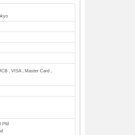
okyo
CB , VISA , Master Card ,
0 PM
PM