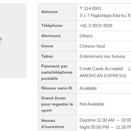
〒114-0001
Adresse
3-1-7 Higashijujo,Kita-ku,T
+81-3-3919-3928
Téléphone
Others
Alentours
Chinese food
Genre
Entierement non fumeur
Tabac
Paiement par
Credit Cards Accepted (J
carte/téléphone
AMERICAN EXPRESS)
portable
Available
Réseau sans-fil
Grand écran
Not Available
pour regarder le
sport
Daytime 11:30 AM ～ 02:0
Heures
d'ouverture
Night 05:00 PM ～ 11:30 