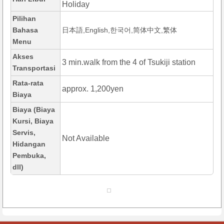
Holiday
Pilihan
Bahasa
日本語,English,한국어,简体中文,繁体
Menu
Akses
3 min.walk from the 4 of Tsukiji station
Transportasi
Rata-rata
approx. 1,200yen
Biaya
Biaya (Biaya
Kursi, Biaya
Servis,
Not Available
Hidangan
Pembuka,
dll)