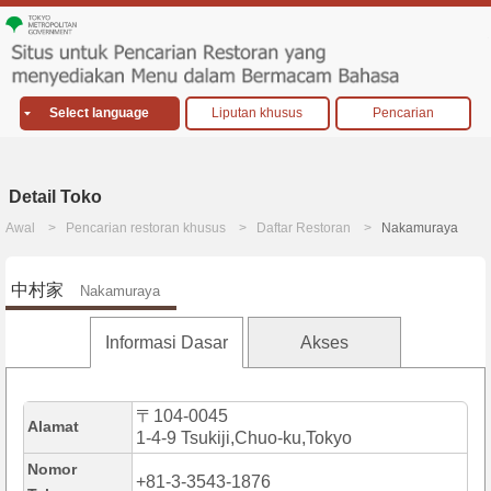
Select language
Liputan khusus
Pencarian
Detail Toko
Awal
Pencarian restoran khusus
Daftar Restoran
Nakamuraya
中村家
Nakamuraya
Informasi Dasar
Akses
〒104-0045
Alamat
1-4-9 Tsukiji,Chuo-ku,Tokyo
Nomor
+81-3-3543-1876