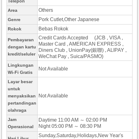
Telepon
Others
Area
Pork Cutlet,Other Japanese
Genre
Bebas Rokok
Rokok
Credit Cards Accepted (JCB , VISA ,
Pembayaran
Master Card , AMERICAN EXPRESS ,
dengan kartu
Diners Club , UnionPay(銀聯) , ALIPAY ,
kredit/seluler
WeChat Pay , Suica/PASMO)
Lingkungan
Not Available
Wi-Fi Gratis
Layar besar
untuk
Not Available
menyaksikan
pertandingan
olahraga
Jam
Daytime 11:00 AM ～ 02:00 PM
Night 05:00 PM ～ 08:30 PM
Operasional
Sunday,Saturday,Holidays,New Year's
Hari Libur