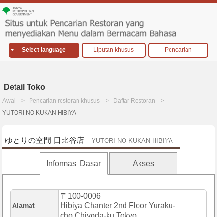
Select language
Liputan khusus
Pencarian
Detail Toko
Awal
Pencarian restoran khusus
Daftar Restoran
YUTORI NO KUKAN HIBIYA
ゆとりの空間 日比谷店
YUTORI NO KUKAN HIBIYA
Informasi Dasar
Akses
〒100-0006
Alamat
Hibiya Chanter 2nd Floor Yuraku-
cho,Chiyoda-ku,Tokyo