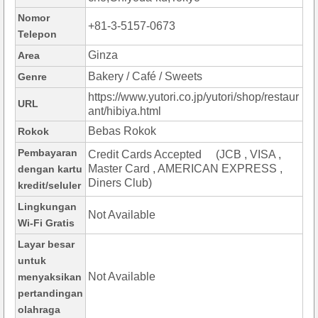
Nomor
+81-3-5157-0673
Telepon
Ginza
Area
Bakery / Café / Sweets
Genre
https://www.yutori.co.jp/yutori/shop/restaur
URL
ant/hibiya.html
Bebas Rokok
Rokok
Pembayaran
Credit Cards Accepted (JCB , VISA ,
Master Card , AMERICAN EXPRESS ,
dengan kartu
Diners Club)
kredit/seluler
Lingkungan
Not Available
Wi-Fi Gratis
Layar besar
untuk
Not Available
menyaksikan
pertandingan
olahraga