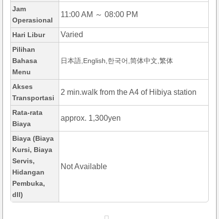
Jam
11:00 AM ～ 08:00 PM
Operasional
Varied
Hari Libur
Pilihan
Bahasa
日本語,English,한국어,简体中文,繁体
Menu
Akses
2 min.walk from the A4 of Hibiya station
Transportasi
Rata-rata
approx. 1,300yen
Biaya
Biaya (Biaya
Kursi, Biaya
Servis,
Not Available
Hidangan
Pembuka,
dll)