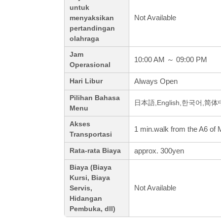
untuk
Not Available
menyaksikan
pertandingan
olahraga
Jam
10:00 AM ～ 09:00 PM
Operasional
Always Open
Hari Libur
Pilihan Bahasa
日本語,English,한국어,简
Menu
Akses
1 min.walk from the A6 of 
Transportasi
approx. 300yen
Rata-rata Biaya
Biaya (Biaya
Kursi, Biaya
Not Available
Servis,
Hidangan
Pembuka, dll)