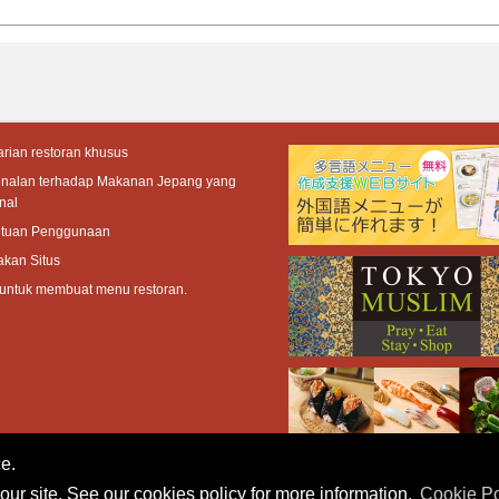
rian restoran khusus
enalan terhadap Makanan Jepang yang
nal
ntuan Penggunaan
akan Situs
 untuk membuat menu restoran.
e.
our site. See our cookies policy for more information.
Cookie Po