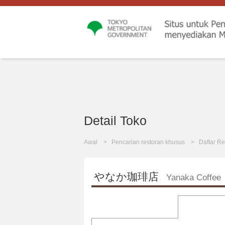
Detail Toko
Awal
Pencarian restoran khusus
Daftar Re
やなか珈琲店
Yanaka Coffee