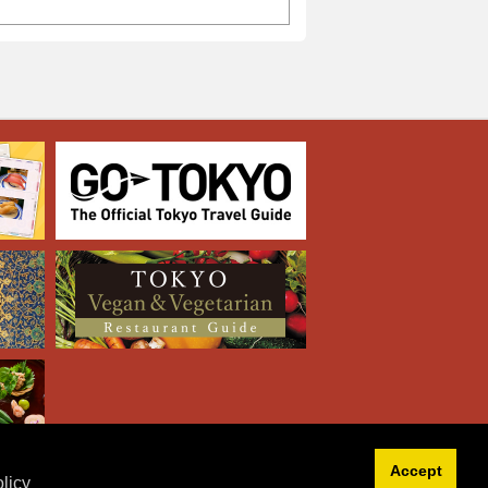
Accept
licy