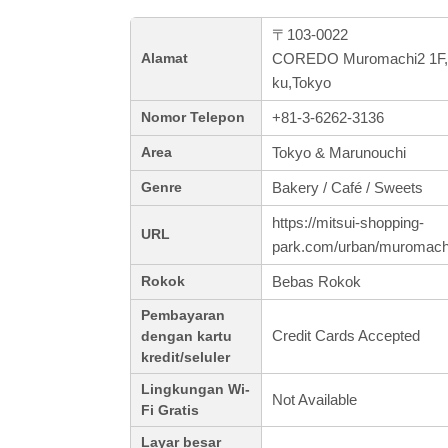
〒103-0022
COREDO Muromachi2 1F,2
Alamat
ku,Tokyo
+81-3-6262-3136
Nomor Telepon
Tokyo & Marunouchi
Area
Bakery / Café / Sweets
Genre
https://mitsui-shopping-
URL
park.com/urban/muromachi
Bebas Rokok
Rokok
Pembayaran
Credit Cards Accepted
dengan kartu
kredit/seluler
Lingkungan Wi-
Not Available
Fi Gratis
Layar besar