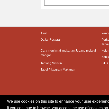
Awal
Penca
Daftar Restoran
Perk
Terke
Cara menikmati makanan Jepang melalui
Kete
manga!
Kebij
Tentang Situs Ini
Situs
Tabel Piktogram Makanan
We use cookies on this site to enhance your user experienc
If you continue to browse, you accept the use of cookies on 