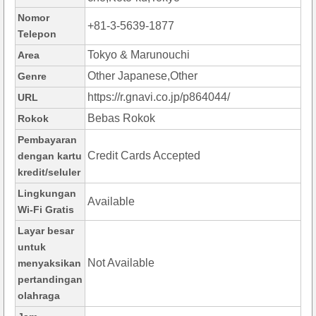
Nomor
+81-3-5639-1877
Telepon
Tokyo & Marunouchi
Area
Other Japanese,Other
Genre
https://r.gnavi.co.jp/p864044/
URL
Bebas Rokok
Rokok
Pembayaran
Credit Cards Accepted
dengan kartu
kredit/seluler
Lingkungan
Available
Wi-Fi Gratis
Layar besar
untuk
Not Available
menyaksikan
pertandingan
olahraga