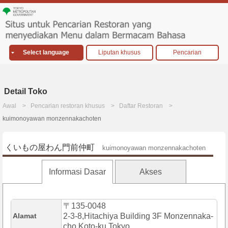
Select language
Liputan khusus
Pencarian
Detail Toko
Awal
Pencarian restoran khusus
Daftar Restoran
kuimonoyawan monzennakachoten
くいもの屋わん門前仲町
kuimonoyawan monzennakachoten
Informasi Dasar
Akses
〒135-0048
Alamat
2-3-8,Hitachiya Building 3F Monzennaka-
cho,Koto-ku,Tokyo