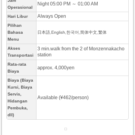
Jam
Night 05:00 PM ～ 01:00 AM
Operasional
Always Open
Hari Libur
Pilihan
Bahasa
日本語,English,한국어,简体中文,繁体
Menu
Akses
3 min.walk from the 2 of Monzennakacho
station
Transportasi
Rata-rata
approx. 4,000yen
Biaya
Biaya (Biaya
Kursi, Biaya
Servis,
Available (¥462/person)
Hidangan
Pembuka,
dll)