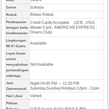
Area
Izakaya
Genre
Bebas Rokok
Rokok
Pembayaran
Credit Cards Accepted (JCB , VISA ,
Master Card , AMERICAN EXPRESS ,
dengan kartu
Diners Club)
kredit/seluler
Lingkungan
Available
Wi-Fi Gratis
Layar besar
untuk
Not Available
menyaksikan
pertandingan
olahraga
Jam
Night 04:00 PM ～ 11:30 PM
Saturday,Sunday,Holidays 12pm - 11pm
Operasional
Varied
Hari Libur
Pilihan
Bahasa
日本語,English,한국어,简体中文,繁体