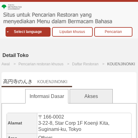
Select language
Liputan khusus
Pencarian
Detail Toko
Awal
Pencarian restoran khusus
Daftar Restoran
KOUENJINONKI
高円寺のんき
KOUENJINONKI
Informasi Dasar
Akses
〒166-0002
Alamat
3-22-8, Star Corp 1F Koenji Kita,
Suginami-ku, Tokyo
Others