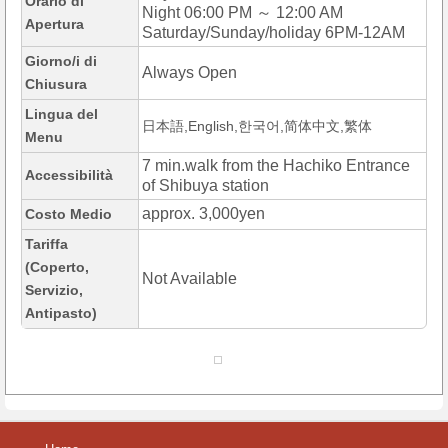
Orario di
Night 06:00 PM ～ 12:00 AM
Apertura
Saturday/Sunday/holiday 6PM-12AM
Giorno/i di
Always Open
Chiusura
Lingua del
日本語,English,한국어,简体中文,繁体
Menu
7 min.walk from the Hachiko Entrance
Accessibilità
of Shibuya station
approx. 3,000yen
Costo Medio
Tariffa
(Coperto,
Not Available
Servizio,
Antipasto)