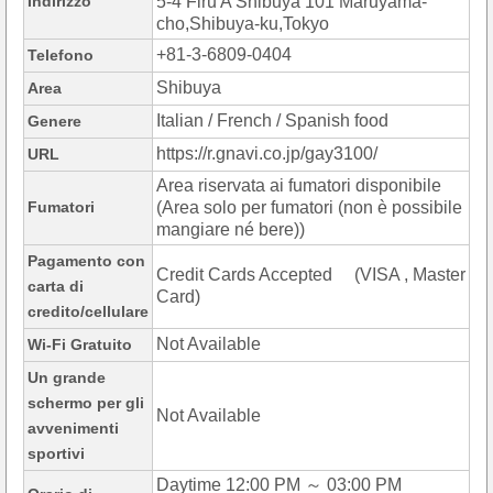
Indirizzo
5-4 Firu A Shibuya 101 Maruyama-
cho,Shibuya-ku,Tokyo
+81-3-6809-0404
Telefono
Shibuya
Area
Italian / French / Spanish food
Genere
https://r.gnavi.co.jp/gay3100/
URL
Area riservata ai fumatori disponibile
Fumatori
(Area solo per fumatori (non è possibile
mangiare né bere))
Pagamento con
Credit Cards Accepted (VISA , Master
carta di
Card)
credito/cellulare
Not Available
Wi-Fi Gratuito
Un grande
schermo per gli
Not Available
avvenimenti
sportivi
Daytime 12:00 PM ～ 03:00 PM