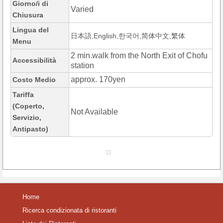
Giorno/i di
Varied
Chiusura
Lingua del
日本語,English,한국어,简体中文,繁体
Menu
2 min.walk from the North Exit of Chofu
Accessibilità
station
approx. 170yen
Costo Medio
Tariffa
(Coperto,
Not Available
Servizio,
Antipasto)
Home
Ricerca condizionata di ristoranti