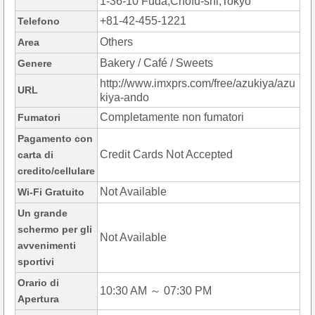
1-36-10 Fuda,Chofu-shi,Tokyo
+81-42-455-1221
Telefono
Others
Area
Bakery / Café / Sweets
Genere
http://www.imxprs.com/free/azukiya/azu
URL
kiya-ando
Completamente non fumatori
Fumatori
Pagamento con
Credit Cards Not Accepted
carta di
credito/cellulare
Not Available
Wi-Fi Gratuito
Un grande
schermo per gli
Not Available
avvenimenti
sportivi
Orario di
10:30 AM ～ 07:30 PM
Apertura