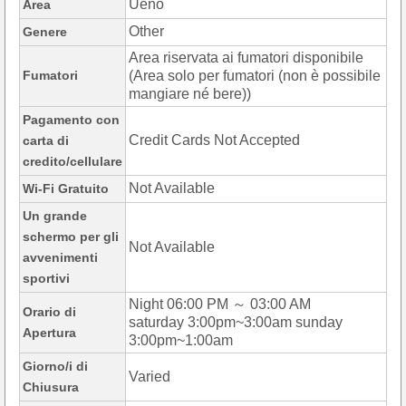
Ueno
Area
Other
Genere
Area riservata ai fumatori disponibile
Fumatori
(Area solo per fumatori (non è possibile
mangiare né bere))
Pagamento con
Credit Cards Not Accepted
carta di
credito/cellulare
Not Available
Wi-Fi Gratuito
Un grande
schermo per gli
Not Available
avvenimenti
sportivi
Night 06:00 PM ～ 03:00 AM
Orario di
saturday 3:00pm~3:00am sunday
Apertura
3:00pm~1:00am
Giorno/i di
Varied
Chiusura