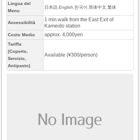
Lingua del
日本語,English,한국어,简体中文,繁体
Menu
1 min.walk from the East Exit of
Accessibilità
Kameido station
approx. 4,000yen
Costo Medio
Tariffa
(Coperto,
Available (¥300/person)
Servizio,
Antipasto)