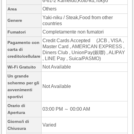
6-61-2 Kameido,Koto-ku,Tokyo
Others
Area
Yaki-niku / Steak,Food from other
Genere
countries
Completamente non fumatori
Fumatori
Credit Cards Accepted (JCB , VISA ,
Pagamento con
Master Card , AMERICAN EXPRESS ,
carta di
Diners Club , UnionPay(銀聯) , ALIPAY
credito/cellulare
, LINE Pay , Suica/PASMO)
Not Available
Wi-Fi Gratuito
Un grande
schermo per gli
Not Available
avvenimenti
sportivi
Orario di
03:00 PM ～ 00:00 AM
Apertura
Giorno/i di
Varied
Chiusura