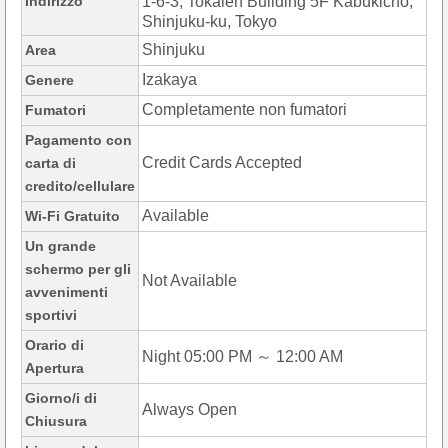
Indirizzo
1-6-3, Tokaien Building 5F Kabukicho,
Shinjuku-ku, Tokyo
Shinjuku
Area
Izakaya
Genere
Completamente non fumatori
Fumatori
Pagamento con
Credit Cards Accepted
carta di
credito/cellulare
Available
Wi-Fi Gratuito
Un grande
schermo per gli
Not Available
avvenimenti
sportivi
Orario di
Night 05:00 PM ～ 12:00 AM
Apertura
Giorno/i di
Always Open
Chiusura