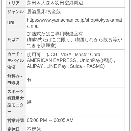
蒲田＆大森＆羽田空港周辺
エリア
居酒屋,和食全般
ジャンル
https://www.yamachan.co.jp/shop/tokyo/kamat
URL
a.php
加熱式たばこ専用喫煙室有
たばこ
(加熱式たばこに限り、喫煙しながら飲食等が
できる喫煙室)
カード・
使用可 (JCB , VISA , Master Card ,
AMERICAN EXPRESS , UnionPay(銀聯) ,
モバイル
ALIPAY , LINE Pay , Suica・PASMO)
決済
無料Wi-
有
Fi環境
スポーツ
観戦用大
無
型モニタ
ー
05:00 PM ～ 00:05 AM
営業時間
不定休
定休日