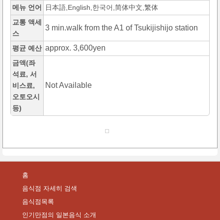
메뉴 언어
日本語,English,한국어,简体中文,繁体
교통 액세
3 min.walk from the A1 of Tsukijishijo station
스
approx. 3,600yen
평균 예산
금액(좌
석료, 서
Not Available
비스료,
오토오시
등)
홈
음식점 자세히 검색
음식점목록
인기만점의 일본음식 소개