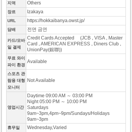
Others
지역
Izakaya
장르
https://hokkaibanya.owst.jp/
URL
전면 금연
담배
Credit Cards Accepted (JCB , VISA , Master
카드/모바
Card , AMERICAN EXPRESS , Diners Club ,
일 결제
UnionPay(銀聯))
무료 와이
Available
파이 환경
스포츠 관
Not Available
람용 대형
모니터
Daytime 09:00 AM ～ 03:00 PM
Night 05:00 PM ～ 10:00 PM
영업시간
Saturdays
9am~3pm,4pm~9pm/Sundays/Holidays
9am~3pm
Wednesday,Varied
휴무일