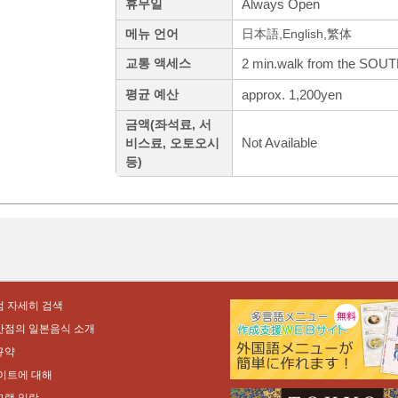
Always Open
휴무일
메뉴 언어
日本語,English,繁体
2 min.walk from the SOUTH
교통 액세스
approx. 1,200yen
평균 예산
금액(좌석료, 서
Not Available
비스료, 오토오시
등)
 자세히 검색
만점의 일본음식 소개
규약
이트에 대해