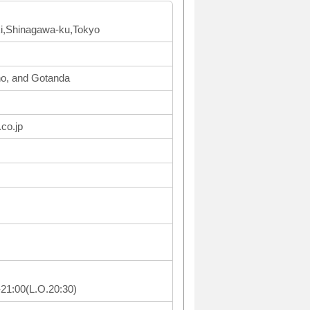
ki,Shinagawa-ku,Tokyo
o, and Gotanda
co.jp
1:00(L.O.20:30)