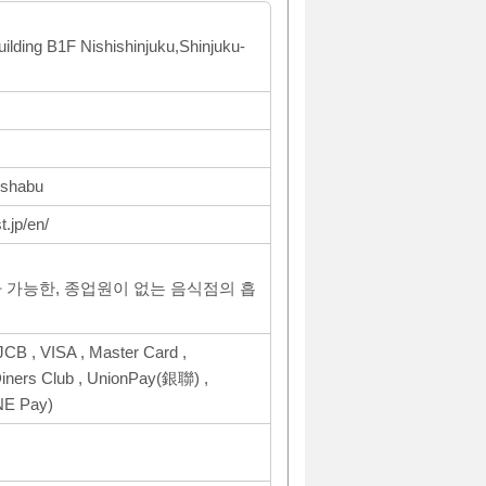
ilding B1F Nishishinjuku,Shinjuku-
-shabu
t.jp/en/
 가능한, 종업원이 없는 음식점의 흡
CB , VISA , Master Card ,
ers Club , UnionPay(銀聯) ,
NE Pay)