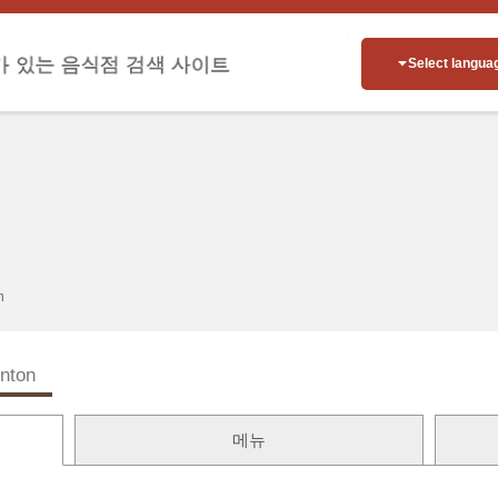
Select langua
n
inton
메뉴