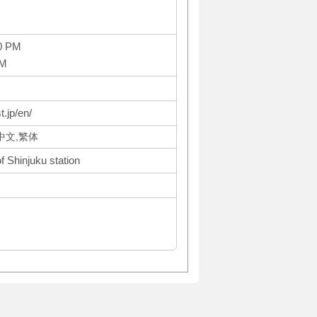
0 PM
PM
t.jp/en/
体中文,繁体
f Shinjuku station