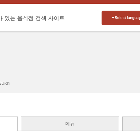
Select langua
BUichi
메뉴