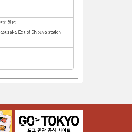
体中文,繁体
asuzaka Exit of Shibuya station