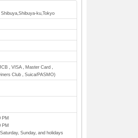
F Shibuya,Shibuya-ku,Tokyo
CB , VISA , Master Card ,
ers Club , Suica/PASMO)
0 PM
0 PM
Saturday, Sunday, and holidays