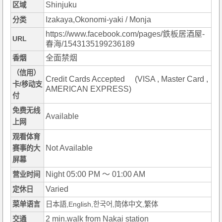
Shinjuku
区域
Izakaya,Okonomi-yaki / Monja
分类
https://www.facebook.com/pages/鉄板居酒屋-
URL
春海/1543135199236189
全面禁烟
香烟
（信用）
Credit Cards Accepted (VISA , Master Card ,
卡/移动支
AMERICAN EXPRESS)
付
免费无线
Available
上网
观看体育
Not Available
赛事的大
屏幕
Night 05:00 PM ～ 01:00 AM
营业时间
Varied
定休日
菜单语言
日本語,English,한국어,简体中文,繁体
2 min.walk from Nakai station
交通