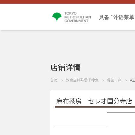
店铺详情
首页
饮食店特殊需求搜索
餐馆一览
AZ
麻布茶房 セレオ国分寺店