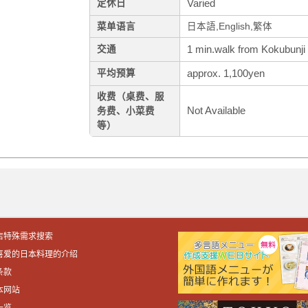
Varied
定休日
菜单语言
日本語,English,繁体
1 min.walk from Kokubunji 
交通
approx. 1,100yen
平均预算
收费（桌费、服
Not Available
务费、小菜费
等）
店特殊需求搜索
喜爱的日本料理的介绍
条款
本网站