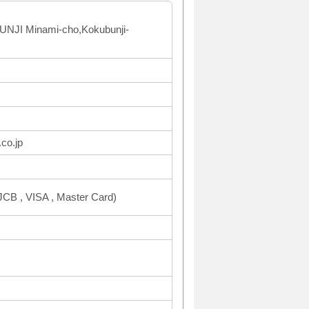
NJI Minami-cho,Kokubunji-
co.jp
CB , VISA , Master Card)