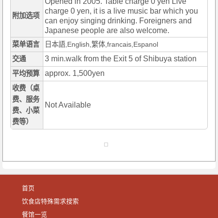
Opened in 2005. Table charge 0 yen Live
charge 0 yen, it is a live music bar which you
附加选项
can enjoy singing drinking. Foreigners and
Japanese people are also welcome.
菜单语言
日本語,English,繁体,francais,Espanol
3 min.walk from the Exit 5 of Shibuya station
交通
approx. 1,500yen
平均预算
收费（桌
费、服务
Not Available
费、小菜
费等）
首页
饮食店特殊需求搜索
餐馆一览