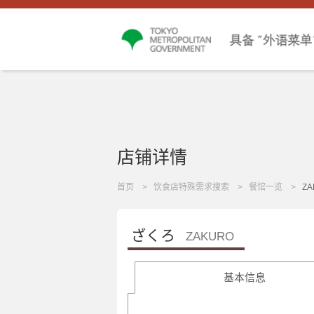
店铺详情
首页
饮食店特殊需求搜索
餐馆一览
ZA
ざくろ
ZAKURO
基本信息