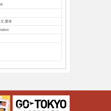
PM
中文,繁体
tation