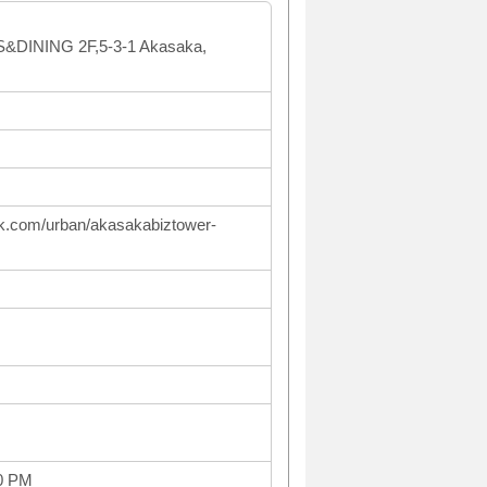
&DINING 2F,5-3-1 Akasaka,
ark.com/urban/akasakabiztower-
0 PM