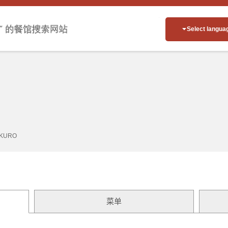
Select langua
KURO
菜单