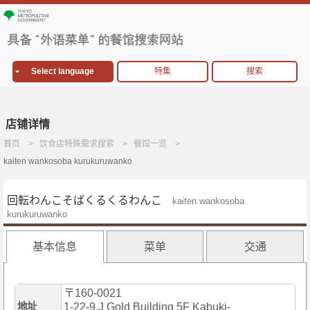
Select language
特集
搜索
店铺详情
首页
饮食店特殊需求搜索
餐馆一览
kaiten wankosoba kurukuruwanko
回転わんこそばくるくるわんこ
kaiten wankosoba
kurukuruwanko
基本信息
菜单
交通
〒160-0021
地址
1-22-9,J Gold Building 5F Kabuki-