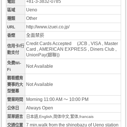
+81-3-3832-0785
電話
Ueno
區域
Other
種類
http://www.izuei.co.jp/
URL
全面禁菸
香煙
Credit Cards Accepted (JCB , VISA , Master
信用卡/行
Card , AMERICAN EXPRESS , Diners Club ,
動支付
UnionPay(銀聯))
免費Wi-
Not Available
Fi
觀看體育
Not Available
賽事的大
型螢幕
Morning 11:00 AM ～ 10:00 PM
營業時間
Always Open
公休日
菜單語言
日本語,English,简体中文,繁体,francais
7 min.walk from the shinobazu of Ueno station
交通位置