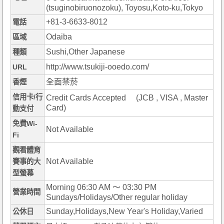
(tsuginobiruonozoku), Toyosu,Koto-ku,Tokyo
+81-3-6633-8012
電話
Odaiba
區域
Sushi,Other Japanese
種類
http://www.tsukiji-ooedo.com/
URL
全面禁菸
香煙
信用卡/行
Credit Cards Accepted (JCB , VISA , Master
Card)
動支付
免費Wi-
Not Available
Fi
觀看體育
Not Available
賽事的大
型螢幕
Morning 06:30 AM ～ 03:30 PM
營業時間
Sundays/Holidays/Other regular holiday
Sunday,Holidays,New Year's Holiday,Varied
公休日