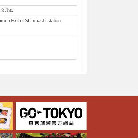
文,ไทย
mori Exit of Shimbashi station