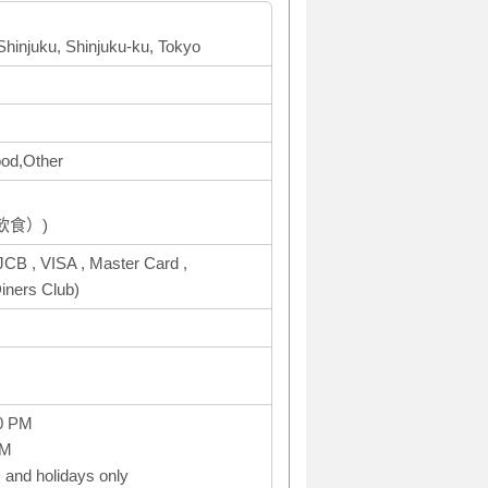
Shinjuku, Shinjuku-ku, Tokyo
food,Other
飲食）)
CB , VISA , Master Card ,
ners Club)
0 PM
PM
and holidays only