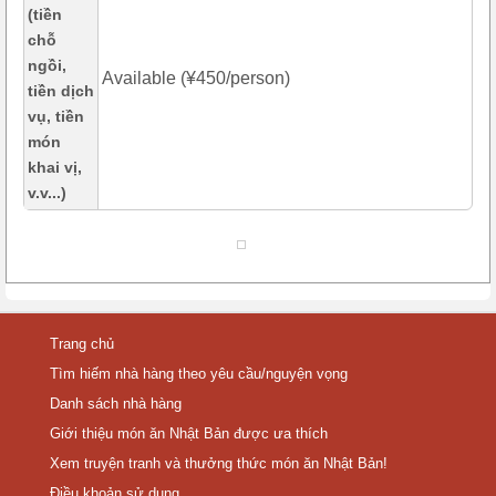
(tiền
chỗ
ngồi,
Available (¥450/person)
tiền dịch
vụ, tiền
món
khai vị,
v.v...)
Trang chủ
Tìm hiếm nhà hàng theo yêu cầu/nguyện vọng
Danh sách nhà hàng
Giới thiệu món ăn Nhật Bản được ưa thích
Xem truyện tranh và thưởng thức món ăn Nhật Bản!
Điều khoản sử dụng