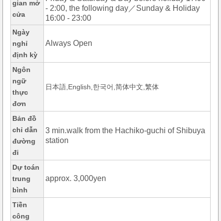
gian mở
- 2:00, the following day／Sunday & Holiday
cửa
16:00 - 23:00
Ngày
Always Open
nghỉ
định kỳ
Ngôn
ngữ
日本語,English,한국어,简体中文,繁体
thực
đơn
Bản đồ
chỉ dẫn
3 min.walk from the Hachiko-guchi of Shibuya
station
đường
đi
Dự toán
approx. 3,000yen
trung
bình
Tiền
công