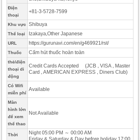
Điện
+81-3-5728-7599
thoại
Shibuya
Khu vực
Izakaya,Other Japanese
Thể loại
https://gurunavi.com/en/g469921/rst/
URL
Cấm hút thuốc hoàn toàn
Thuốc
thẻ/điện
Credit Cards Accepted (JCB , VISA , Master
thoại di
Card , AMERICAN EXPRESS , Diners Club)
động
Có Wifi
Available
miễn phí
Màn
hình lớn
Not Available
để xem
thể thao
Night 05:00 PM ～ 00:00 AM
Thời
Friday & Saturday & Day before holiday 17:00