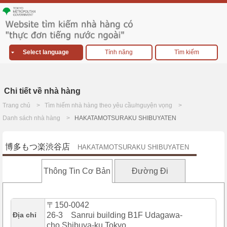
Select language
Tính năng
Tìm kiếm
Chi tiết về nhà hàng
Trang chủ
Tìm hiếm nhà hàng theo yêu cầu/nguyện vọng
Danh sách nhà hàng
HAKATAMOTSURAKU SHIBUYATEN
博多もつ楽渋谷店
HAKATAMOTSURAKU SHIBUYATEN
Thông Tin Cơ Bản
Đường Đi
〒150-0042
Địa chỉ
26-3 Sanrui building B1F Udagawa-
cho,Shibuya-ku,Tokyo