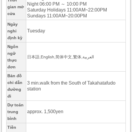
Thời
Night 06:00 PM ～ 10:00 PM
gian mở
Saturday Holidays 11:00AM~22:00PM
cửa
Sundays 11:00AM~20:00PM
Ngày
Tuesday
nghỉ
định kỳ
Ngôn
ngữ
日本語,English,简体中文,繁体,العربية
thực
đơn
Bản đồ
chỉ dẫn
3 min.walk from the South of Takahatafudo
station
đường
đi
Dự toán
approx. 1,500yen
trung
bình
Tiền