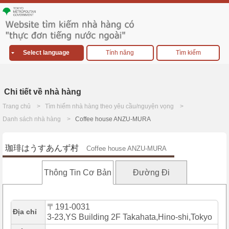
Select language
Tính năng
Tìm kiếm
Chi tiết về nhà hàng
Trang chủ
Tìm hiếm nhà hàng theo yêu cầu/nguyện vọng
Danh sách nhà hàng
Coffee house ANZU-MURA
珈琲はうすあんず村
Coffee house ANZU-MURA
Thông Tin Cơ Bản
Đường Đi
〒191-0031
Địa chỉ
3-23,YS Building 2F Takahata,Hino-shi,Tokyo