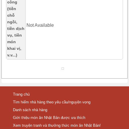
công
(tiền
chỗ
ngồi,
Not Available
tiền dịch
vụ, tiền
món
khai vị,
v.v...)
Trang chủ
Tìm hiếm nhà hàng theo yêu cầu/nguyện vọng
Danh sách nhà hàng
Giới thiệu món ăn Nhật Bản được ưa thích
Xem truyện tranh và thưởng thức món ăn Nhật Bản!