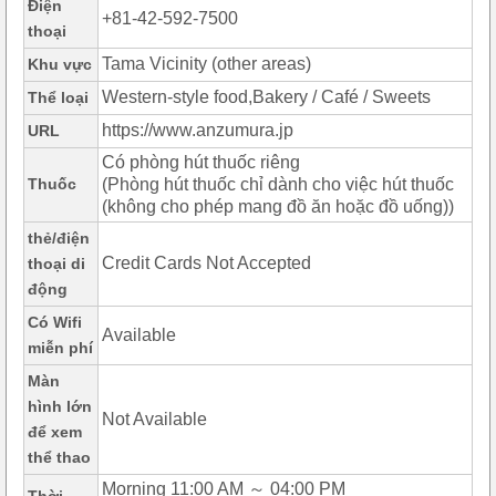
Điện
+81-42-592-7500
thoại
Tama Vicinity (other areas)
Khu vực
Western-style food,Bakery / Café / Sweets
Thể loại
https://www.anzumura.jp
URL
Có phòng hút thuốc riêng
Thuốc
(Phòng hút thuốc chỉ dành cho việc hút thuốc
(không cho phép mang đồ ăn hoặc đồ uống))
thẻ/điện
Credit Cards Not Accepted
thoại di
động
Có Wifi
Available
miễn phí
Màn
hình lớn
Not Available
để xem
thể thao
Morning 11:00 AM ～ 04:00 PM