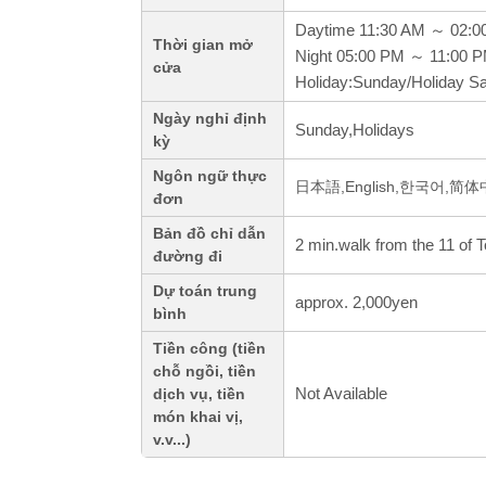
Daytime 11:30 AM ～ 02:0
Thời gian mở
Night 05:00 PM ～ 11:00 
cửa
Holiday:Sunday/Holiday Sa
Ngày nghỉ định
Sunday,Holidays
kỳ
Ngôn ngữ thực
日本語,English,한국어,简
đơn
Bản đồ chỉ dẫn
2 min.walk from the 11 of 
đường đi
Dự toán trung
approx. 2,000yen
bình
Tiền công (tiền
chỗ ngồi, tiền
Not Available
dịch vụ, tiền
món khai vị,
v.v...)