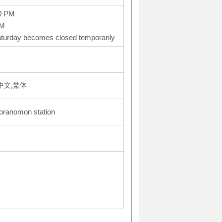
0 PM
PM
turday becomes closed temporarily
体中文,繁体
Toranomon station