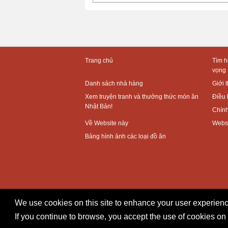
Trang chủ
Tìm h
vọng
Danh sách nhà hàng
Giới 
Xem truyện tranh và thưởng thức món ăn
Điều 
Nhật Bản!
Chính
Về Website này
Websi
Bảng hình ảnh các loại đồ ăn
We use cookies on this site to enhance your user experienc
If you continue to browse, you accept the use of cookies on 
Copyright © TOKYO METROPOLITAN GOVERNMENT 