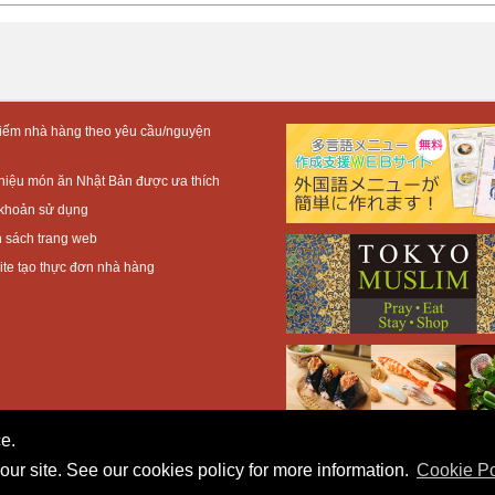
iếm nhà hàng theo yêu cầu/nguyện
thiệu món ăn Nhật Bản được ưa thích
khoản sử dụng
 sách trang web
te tạo thực đơn nhà hàng
e.
our site. See our cookies policy for more information.
Cookie Po
All Rights Reserved.