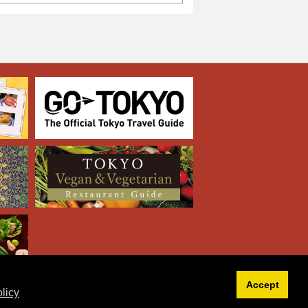
Accept
licy