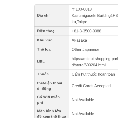
〒100-0013
Kasumigaseki Building1F,
Địa chỉ
ku,Tokyo
+81-3-3500-0088
Điện thoại
Akasaka
Khu vực
Other Japanese
Thể loại
https://mitsui-shopping-p
URL
d/store/600204.html
Cấm hút thuốc hoàn toàn
Thuốc
thẻ/điện thoại
Credit Cards Accepted
di động
Có Wifi miễn
Not Available
phí
Màn hình lớn
Not Available
để xem thể thao