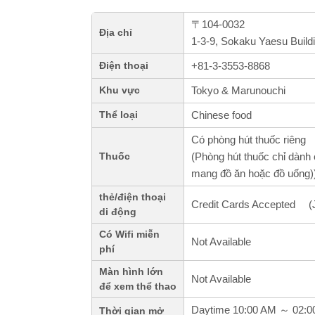
〒104-0032
Địa chỉ
1-3-9, Sokaku Yaesu Build
+81-3-3553-8868
Điện thoại
Tokyo & Marunouchi
Khu vực
Chinese food
Thể loại
Có phòng hút thuốc riêng
(Phòng hút thuốc chỉ dành 
Thuốc
mang đồ ăn hoặc đồ uống)
thẻ/điện thoại
Credit Cards Accepted (
di động
Có Wifi miễn
Not Available
phí
Màn hình lớn
Not Available
để xem thể thao
Daytime 10:00 AM ～ 02:
Thời gian mở