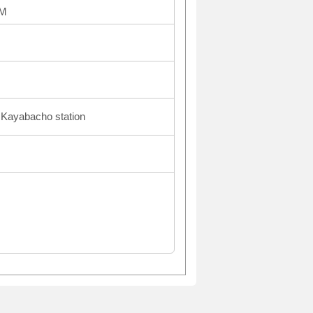
PM
f Kayabacho station