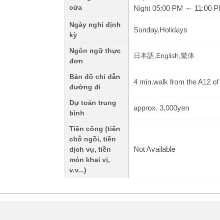
cửa
Night 05:00 PM ～ 11:00 
Ngày nghỉ định
Sunday,Holidays
kỳ
Ngôn ngữ thực
日本語,English,繁体
đơn
Bản đồ chỉ dẫn
4 min.walk from the A12 o
đường đi
Dự toán trung
approx. 3,000yen
bình
Tiền công (tiền
chỗ ngồi, tiền
Not Available
dịch vụ, tiền
món khai vị,
v.v...)