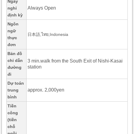
Ngày
Always Open
nghỉ
định kỳ
Ngôn
ngữ
日本語,ไทย,Indonesia
thực
đơn
Bản đồ
chỉ dẫn
3 min.walk from the South Exit of Nishi-Kasai
station
đường
đi
Dự toán
approx. 2,000yen
trung
bình
Tiền
công
(tiền
chỗ
ngồi,