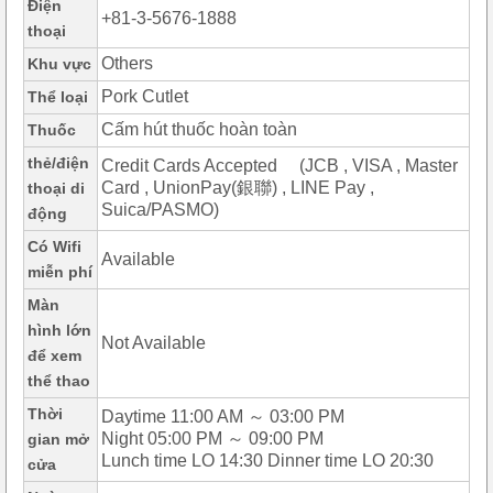
Điện
+81-3-5676-1888
thoại
Others
Khu vực
Pork Cutlet
Thể loại
Cấm hút thuốc hoàn toàn
Thuốc
thẻ/điện
Credit Cards Accepted (JCB , VISA , Master
Card , UnionPay(銀聯) , LINE Pay ,
thoại di
Suica/PASMO)
động
Có Wifi
Available
miễn phí
Màn
hình lớn
Not Available
để xem
thể thao
Thời
Daytime 11:00 AM ～ 03:00 PM
Night 05:00 PM ～ 09:00 PM
gian mở
Lunch time LO 14:30 Dinner time LO 20:30
cửa