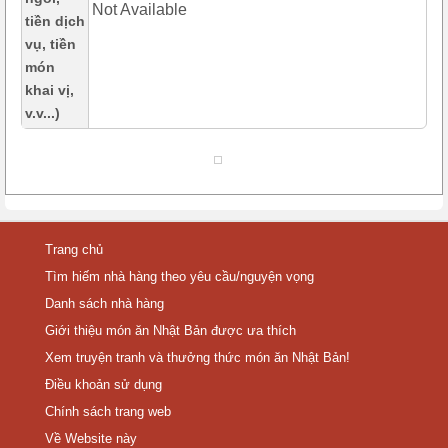
Not Available
tiền dịch
vụ, tiền
món
khai vị,
v.v...)
Trang chủ
Tìm hiếm nhà hàng theo yêu cầu/nguyện vọng
Danh sách nhà hàng
Giới thiệu món ăn Nhật Bản được ưa thích
Xem truyện tranh và thưởng thức món ăn Nhật Bản!
Điều khoản sử dụng
Chính sách trang web
Về Website này