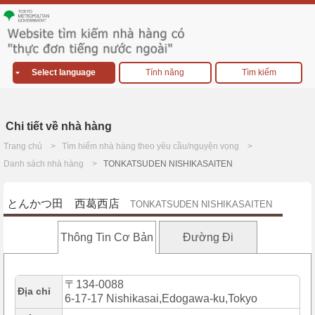
Select language
Tính năng
Tìm kiếm
Chi tiết về nhà hàng
Trang chủ
Tìm hiếm nhà hàng theo yêu cầu/nguyện vọng
Danh sách nhà hàng
TONKATSUDEN NISHIKASAITEN
とんかつ田 西葛西店
TONKATSUDEN NISHIKASAITEN
Thông Tin Cơ Bản
Đường Đi
〒134-0088
Địa chỉ
6-17-17 Nishikasai,Edogawa-ku,Tokyo