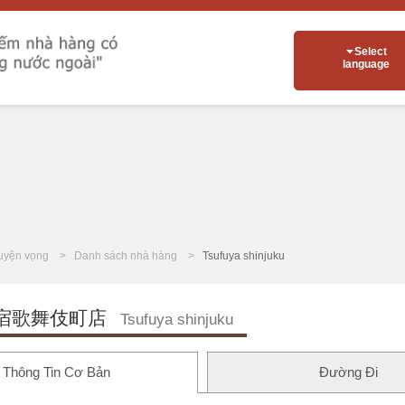
Select
language
uyện vọng
Danh sách nhà hàng
Tsufuya shinjuku
宿歌舞伎町店
Tsufuya shinjuku
Thông Tin Cơ Bản
Đường Đi