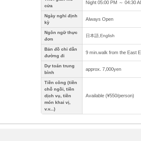
Night 05:00 PM ～ 04:30 
cửa
Ngày nghỉ định
Always Open
kỳ
Ngôn ngữ thực
日本語,English
đơn
Bản đồ chỉ dẫn
9 min.walk from the East Ex
đường đi
Dự toán trung
approx. 7,000yen
bình
Tiền công (tiền
chỗ ngồi, tiền
Available (¥550/person)
dịch vụ, tiền
món khai vị,
v.v...)