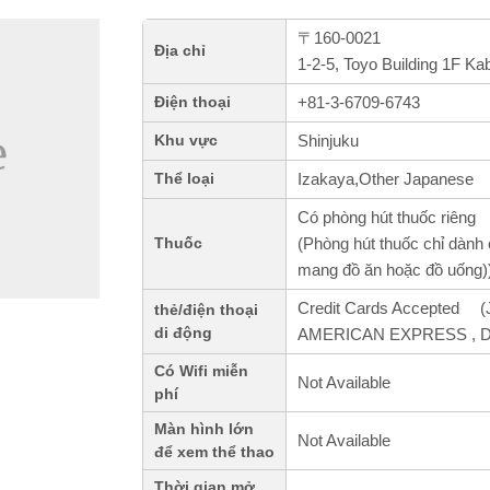
〒160-0021
Địa chỉ
1-2-5, Toyo Building 1F Ka
+81-3-6709-6743
Điện thoại
Shinjuku
Khu vực
Izakaya,Other Japanese
Thể loại
Có phòng hút thuốc riêng
(Phòng hút thuốc chỉ dành 
Thuốc
mang đồ ăn hoặc đồ uống)
Credit Cards Accepted (J
thẻ/điện thoại
di động
AMERICAN EXPRESS , Din
Có Wifi miễn
Not Available
phí
Màn hình lớn
Not Available
để xem thể thao
Thời gian mở