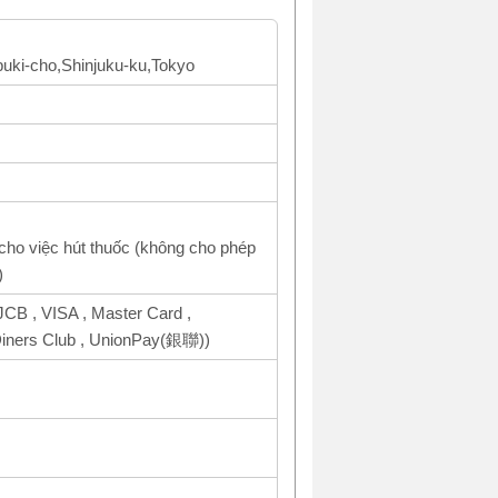
buki-cho,Shinjuku-ku,Tokyo
cho việc hút thuốc (không cho phép
)
CB , VISA , Master Card ,
ers Club , UnionPay(銀聯))