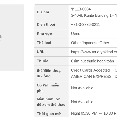
〒113-0034
Địa chỉ
3-40-8, Kurita Building 1
+81-3-3836-0211
Điện thoại
Ueno
Khu vực
Other Japanese,Other
Thể loại
https://www.torie-yakitori.
URL
Cấm hút thuốc hoàn toàn
Thuốc
Credit Cards Accepted (J
thẻ/điện thoại
di động
AMERICAN EXPRESS , Din
Có Wifi miễn
Not Available
phí
Màn hình lớn
Not Available
để xem thể thao
Night 05:30 PM ～ 10:30 
Thời gian mở