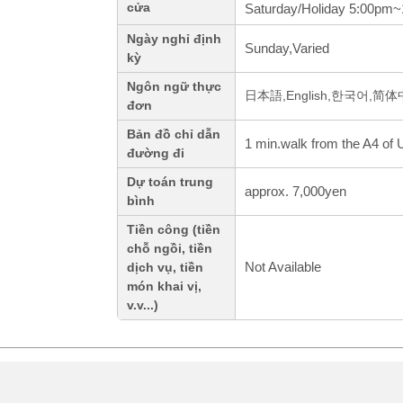
cửa
Saturday/Holiday 5:00pm
Ngày nghỉ định
Sunday,Varied
kỳ
Ngôn ngữ thực
日本語,English,한국어,简
đơn
Bản đồ chỉ dẫn
1 min.walk from the A4 of
đường đi
Dự toán trung
approx. 7,000yen
bình
Tiền công (tiền
chỗ ngồi, tiền
Not Available
dịch vụ, tiền
món khai vị,
v.v...)