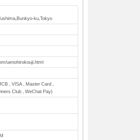
F Yushima,Bunkyo-ku,Tokyo
com/uenohirokouji.html
CB , VISA , Master Card ,
ers Club , WeChat Pay)
PM