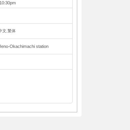
~10:30pm
体中文,繁体
 Ueno-Okachimachi station